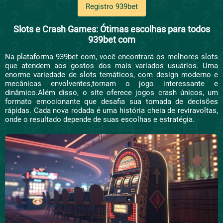
Registro 939bet
Slots e Crash Games: Ótimas escolhas para todos
939bet com
Na plataforma 939bet com, você encontrará os melhores slots
que atendem aos gostos dos mais variados usuários. Uma
enorme variedade de slots temáticos, com design moderno e
mecânicas envolventes,tornam o jogo interessante e
dinâmico.Além disso, o site oferece jogos crash únicos, um
formato emocionante que desafia sua tomada de decisões
rápidas. Cada nova rodada é uma história cheia de reviravoltas,
onde o resultado depende de suas escolhas e estratégia.