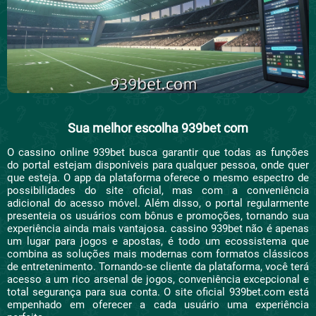
Sua melhor escolha 939bet com
O cassino online 939bet busca garantir que todas as funções
do portal estejam disponíveis para qualquer pessoa, onde quer
que esteja. O app da plataforma oferece o mesmo espectro de
possibilidades do site oficial, mas com a conveniência
adicional do acesso móvel. Além disso, o portal regularmente
presenteia os usuários com bônus e promoções, tornando sua
experiência ainda mais vantajosa. cassino 939bet não é apenas
um lugar para jogos e apostas, é todo um ecossistema que
combina as soluções mais modernas com formatos clássicos
de entretenimento. Tornando-se cliente da plataforma, você terá
acesso a um rico arsenal de jogos, conveniência excepcional e
total segurança para sua conta. O site oficial 939bet.com está
empenhado em oferecer a cada usuário uma experiência