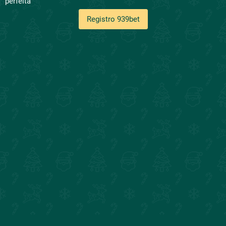
perfeita
Registro 939bet